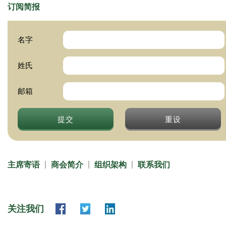
订阅简报
名字
姓氏
邮箱
提交
重设
主席寄语
商会简介
组织架构
联系我们
关注我们