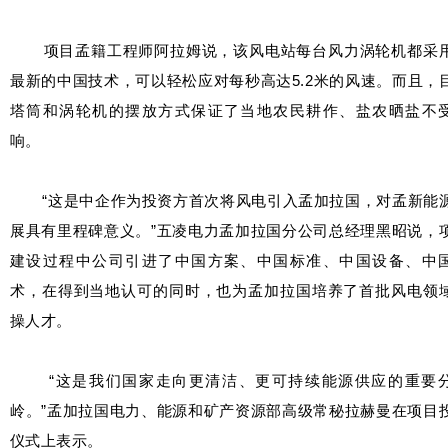
项目孟籍工程师阿拉姆说，该风电站每台风力涡轮机都采
最新的中国技术，可以轻松应对每秒高达5.2米的风速。而且，
塔筒和涡轮机的摆放方式保证了当地农民耕作、盐农晒盐不
响。
“这是中企作为投资方首次将风电引入孟加拉国，对孟新能
展具有里程碑意义。”五凌电力孟加拉国分公司总经理黑昭说，
建设过程中公司引进了中国方案、中国标准、中国设备、中
术，在得到当地认可的同时，也为孟加拉国培养了首批风电领
操人才。
“这是我们国家走向更清洁、更可持续能源供应的重要
岭。”孟加拉国电力、能源和矿产资源部高级常秘拉赫曼在项目
仪式上表示。