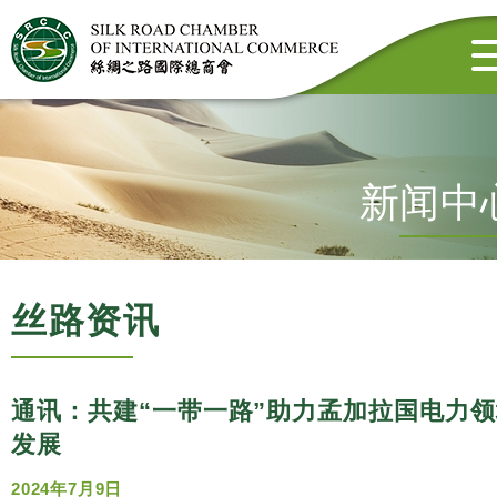
新闻中
丝路资讯
通讯：共建“一带一路”助力孟加拉国电力
发展
2024年7月9日