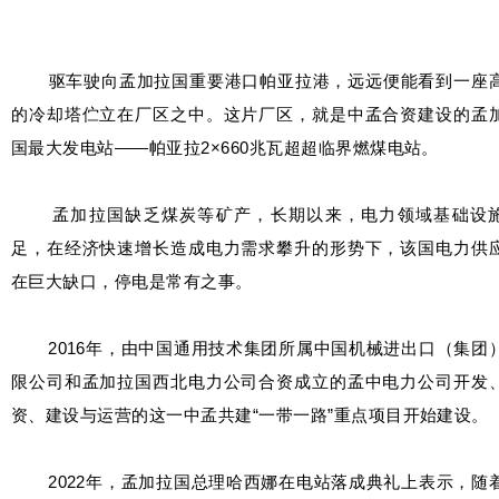
驱车驶向孟加拉国重要港口帕亚拉港，远远便能看到一座
的冷却塔伫立在厂区之中。这片厂区，就是中孟合资建设的孟
国最大发电站——帕亚拉2×660兆瓦超超临界燃煤电站。
孟加拉国缺乏煤炭等矿产，长期以来，电力领域基础设
足，在经济快速增长造成电力需求攀升的形势下，该国电力供
在巨大缺口，停电是常有之事。
2016年，由中国通用技术集团所属中国机械进出口（集团
限公司和孟加拉国西北电力公司合资成立的孟中电力公司开发
资、建设与运营的这一中孟共建“一带一路”重点项目开始建设。
2022年，孟加拉国总理哈西娜在电站落成典礼上表示，随