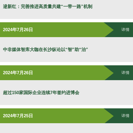
逯新红：完善推进高质量共建“一带一路”机制
2024年7月26日
详情
中非媒体智库大咖在长沙纵论以“智”助“治”
2024年7月26日
详情
超过150家国际企业连续7年签约进博会
2024年7月25日
详情